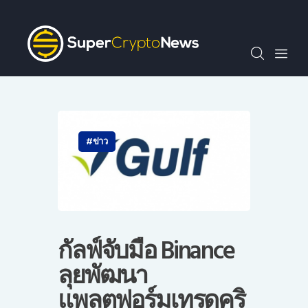
SCN30index
ข่าว
ถาม-ตอบ
บทความพิเศษ
ความรู้เบื้องต้น
วีดีโอ
ข่าว
ข่าวประชาสัมพันธ์
ไทย
กัลฟ์จับมือ Binance
ลุยพัฒนา
แพลตฟอร์มเทรดคริ