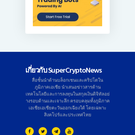
เกี่ยวกับ SuperCryptoNews
สื่อชั้นนำด้านบล็อกเชนและคริ
ปโตใน
ภูมิภาคเอเชีย นำเสนอข่าวสารด้าน
เทคโนโลยี
และการลงทุนในสกุลเงินดิจิทั
ลอย่
างรอบด้านและเจาะลึก ครอบคลุมทั้งภูมิภาค
เอเชียเอเชี
ยตะวันออกเฉียงใต้ โดยเฉพาะ
สิงคโปร์และประเทศไทย