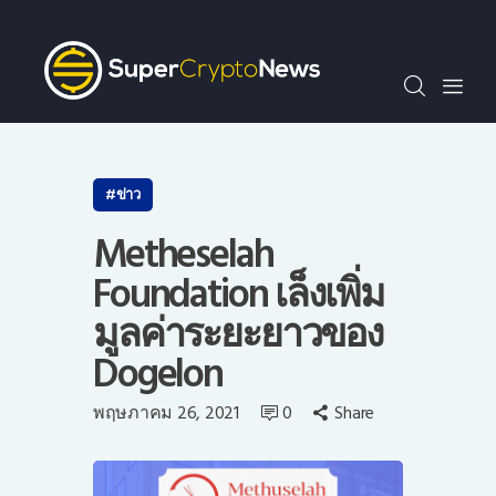
SCN30index
ข่าว
ถาม-ตอบ
บทความพิเศษ
ความรู้เบื้องต้น
ข่าว
วีดีโอ
Metheselah
ข่าวประชาสัมพันธ์
Foundation เล็งเพิ่ม
ไทย
มูลค่าระยะยาวของ
Dogelon
พฤษภาคม 26, 2021
0
Share