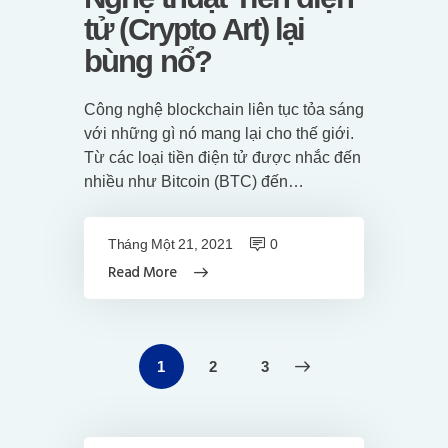
tử (Crypto Art) lại
bùng nổ?
Công nghệ blockchain liên tục tỏa sáng
với những gì nó mang lại cho thế giới.
Từ các loại tiền điện tử được nhắc đến
nhiều như Bitcoin (BTC) đến…
Tháng Một 21, 2021
0
Read More
Điều
PAGE
1
>
PAGE
2
PAGE
3
hướng
bài