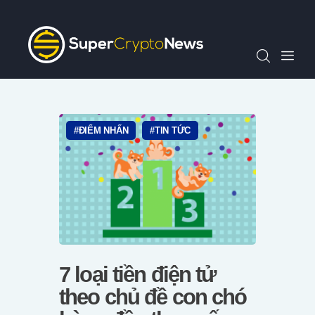
Chỉ Số SCN30
Tin Tức
Quan Điểm
Kiến Thức
Video
ĐIỂM NHẤN
TIN TỨC
Thông Cáo Báo Chí
Tiếng Việt
7 loại tiền điện tử
theo chủ đề con chó