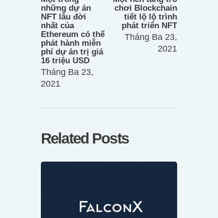
viết
những dự án
chơi Blockchain
NFT lâu đời
tiết lộ lộ trình
nhất của
phát triển NFT
Ethereum có thể
Tháng Ba 23,
phát hành miễn
2021
phí dự án trị giá
16 triệu USD
Tháng Ba 23,
2021
Related Posts