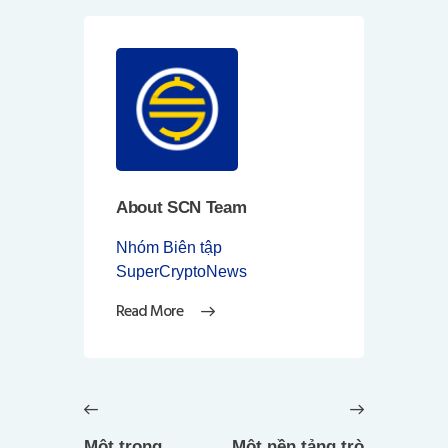
About SCN Team
Nhóm Biên tập
SuperCryptoNews
Read More
Điều
hướng
Previous
Next
bài
post:
post:
Một trong
Một nền tảng trò