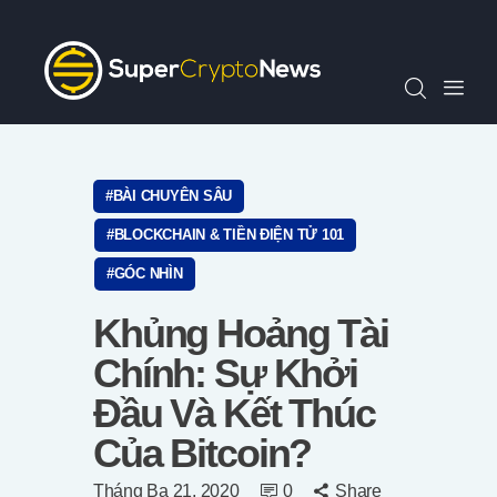
Chỉ Số SCN30
Tin Tức
Quan Điểm
Kiến Thức
Video
BÀI CHUYÊN SÂU
Thông Cáo Báo Chí
BLOCKCHAIN & TIỀN ĐIỆN TỬ 101
Tiếng Việt
GÓC NHÌN
Khủng Hoảng Tài
Chính: Sự Khởi
Đầu Và Kết Thúc
Của Bitcoin?
Tháng Ba 21, 2020
0
Share