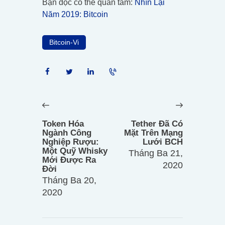
Bạn đọc có thể quan tâm:
Nhìn Lại
Năm 2019: Bitcoin
Bitcoin-Vi
Điều
hướng
Previous
Next
bài
post:
post:
Token Hóa
Tether Đã Có
viết
Ngành Công
Mặt Trên Mạng
Nghiệp Rượu:
Lưới BCH
Một Quỹ Whisky
Tháng Ba 21,
Mới Được Ra
2020
Đời
Tháng Ba 20,
2020