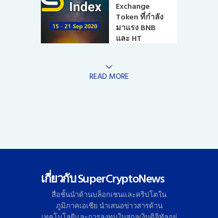
Exchange
Token ที่กำลัง
มาแรง BNB
และ HT
READ MORE
เกี่ยวกับ SuperCryptoNews
สื่อชั้นนำด้านบล็อกเชนและคริ
ปโตใน
ภูมิภาคเอเชีย นำเสนอข่าวสารด้าน
เทคโนโลยี
และการลงทุนในสกุลเงินดิจิทั
ลอย่