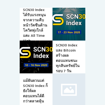
SCN30 Index
ได้รับแรงหนุน
จากความคืบ
หน้าวัคซีนต้าน
โควิดพุ่งใกล้
แตะ All Time
High
SCN30 Index
และ Bitcoin
สร้างผล
ตอบแทนชนะ
ทุกสินทรัพย์ใน
รอบ 7 วัน
แม้ผันผวนแต่
SCN30 Index ก็
ยังให้ผล
ตอบแทนได้ดี
กว่าตลาดหุ้น