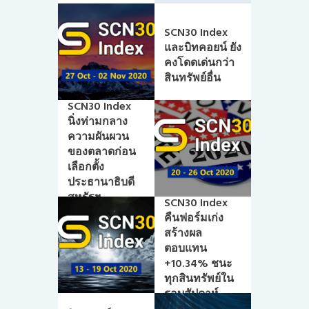
SCN30 Index
และบิทคอยน์ ยัง
คงโดดเด่นกว่า
สินทรัพย์อื่น
SCN30 Index
นิ่งท่ามกลาง
ความผันผวน
ของตลาดก่อน
เลือกตั้ง
ประธานาธิบดี
สหรัฐฯ
SCN30 Index
คืนฟอร์มเก่ง
สร้างผล
ตอบแทน
+10.34% ชนะ
ทุกสินทรัพย์ใน
รอบสัปดาห์