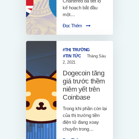
Chartered đã tiết lộ
kế hoạch bắt đầu
một…
Đọc Thêm
THỊ TRƯỜNG
TIN TỨC
Tháng Sáu
2, 2021
Dogecoin tăng
giá trước thềm
niêm yết trên
Coinbase
Trong khi phần còn lại
của thị trường tiền
điện tử đang xoay
chuyển trong…