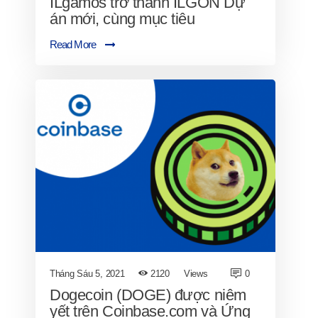
ILgamos trở thành ILGON Dự
án mới, cùng mục tiêu
Read More
Tháng Sáu 5, 2021
2120
Views
0
Dogecoin (DOGE) được niêm
yết trên Coinbase.com và Ứng