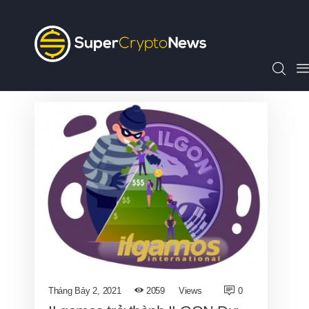
Chỉ Số SCN30
Tin Tức
Quan Điểm
Kiến Thức
Video
Thông Cáo Báo Chí
Tiếng Việt
Tháng Bảy 2, 2021
2059
Views
0