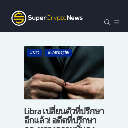
SCN30index
ข่าว
ถาม-ตอบ
บทความพิเศษ
ความรู้เบื้องต้น
ข่าว
แวดวงธุรกิจ
วีดีโอ
ข่าวประชาสัมพันธ์
ไทย
Libra เปลี่ยนตัวที่ปรึกษา
อีกแล้ว! อดีตที่ปรึกษา