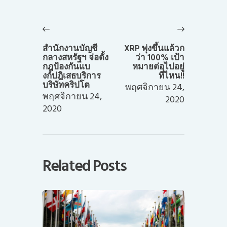
แนะแนว
เรื่อง
Previous
Next
post:
post:
สำนักงานบัญชี
XRP พุ่งขึ้นแล้วก
กลางสหรัฐฯ จ่อตั้ง
ว่า 100% เป้า
กฎป้องกันแบ
หมายต่อไปอยู่
งก์ปฎิเสธบริการ
ที่ไหน!!
บริษัทคริปโต
พฤศจิกายน 24,
พฤศจิกายน 24,
2020
2020
Related Posts