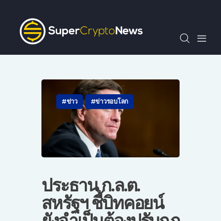
SCN30index
ข่าว
ถาม-ตอบ
บทความพิเศษ
ความรู้เบื้องต้น
วีดีโอ
ข่าว
ข่าวรอบโลก
ข่าวประชาสัมพันธ์
ไทย
ประธาน ก.ล.ต.
สหรัฐฯ ชี้บิทคอยน์