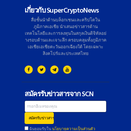
เกี่ยวกับ SuperCryptoNews
สื่อชั้นนำด้านบล็อกเชนและคริ
ปโตใน
ภูมิภาคเอเชีย นำเสนอข่าวสารด้าน
เทคโนโลยี
และการลงทุนในสกุลเงินดิจิทั
ลอย่
างรอบด้านและเจาะลึก ครอบคลุมทั้งภูมิภาค
เอเชียเอเชี
ยตะวันออกเฉียงใต้ โดยเฉพาะ
สิงคโปร์และประเทศไทย
สมัครรับข่าวสารจาก SCN
ฉันยอมรับใน
นโยบายความเป็นส่วนตัว