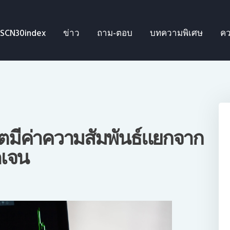
SCN30index
SCN30index
ข่าว
ถาม-ตอบ
บทความพิเศษ
คว
ข่าว
ถาม-ตอบ
บทความพิเศษ
ความรู้เบื้องต้น
โตมีค่าความสัมพันธ์แยกจาก
ดเจน
ีดีโอ
ข่าวประชาสัมพันธ์
ไทย