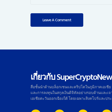
เกี่ยวกับ SuperCryptoNew
สื่อชั้นนำด้านบล็อกเชนและคริ
ปโตในภูมิภาคเอเชีย
และการลงทุนในสกุลเงินดิจิทั
ลอย่างรอบด้านและเจาะ
เอเชี
ยตะวันออกเฉียงใต้ โดยเฉพาะสิงคโปร์และปร