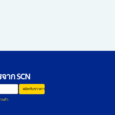
รจาก SCN
วนตัว