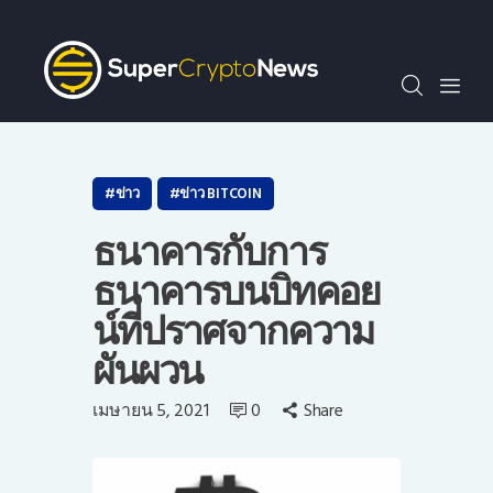
SCN30index
ข่าว
ถาม-ตอบ
บทความพิเศษ
ความรู้เบื้องต้น
ข่าว
ข่าว BITCOIN
วีดีโอ
ธนาคารกับการ
ข่าวประชาสัมพันธ์
ธนาคารบนบิทคอย
ไทย
น์ที่ปราศจากความ
ผันผวน
เมษายน 5, 2021
0
Share