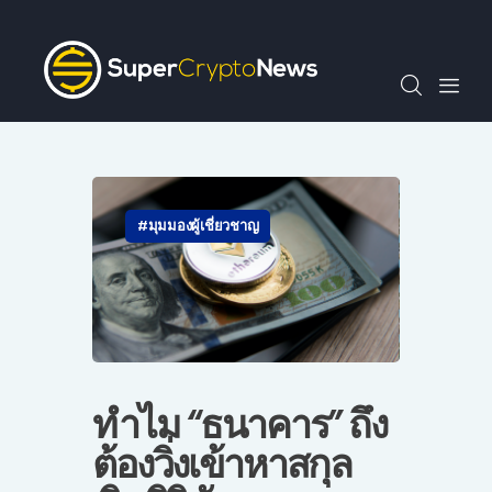
SCN30index
ข่าว
ถาม-ตอบ
บทความพิเศษ
ความรู้เบื้องต้น
วีดีโอ
มุมมองผู้เชี่ยวชาญ
ข่าวประชาสัมพันธ์
ไทย
ทำไม “ธนาคาร” ถึง
ต้องวิ่งเข้าหาสกุล