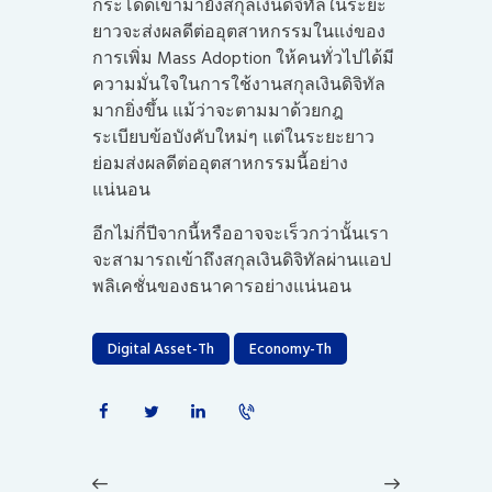
กระโดดเข้ามายังสกุลเงินดิจิทัลในระยะ
ยาวจะส่งผลดีต่ออุตสาหกรรมในแง่ของ
การเพิ่ม Mass Adoption ให้คนทั่วไปได้มี
ความมั่นใจในการใช้งานสกุลเงินดิจิทัล
มากยิ่งขึ้น แม้ว่าจะตามมาด้วยกฎ
ระเบียบข้อบังคับใหม่ๆ แต่ในระยะยาว
ย่อมส่งผลดีต่ออุตสาหกรรมนี้อย่าง
แน่นอน
อีกไม่กี่ปีจากนี้หรืออาจจะเร็วกว่านั้นเรา
จะสามารถเข้าถึงสกุลเงินดิจิทัลผ่านแอป
พลิเคชั่นของธนาคารอย่างแน่นอน
Digital Asset-Th
Economy-Th
แนะแนว
เรื่อง
Previous
Next