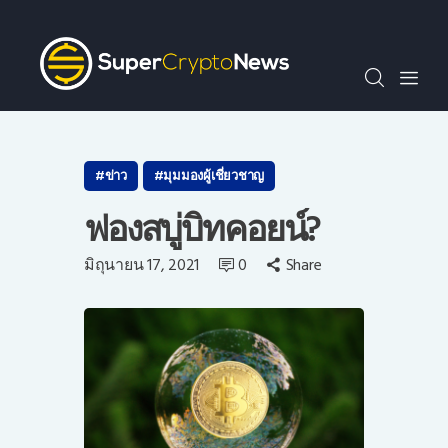
SCN30index
ข่าว
ถาม-ตอบ
บทความพิเศษ
ความรู้เบื้องต้น
ข่าว
มุมมองผู้เชี่ยวชาญ
วีดีโอ
ฟองสบู่บิทคอยน์?
ข่าวประชาสัมพันธ์
มิถุนายน 17, 2021
0
Share
ไทย