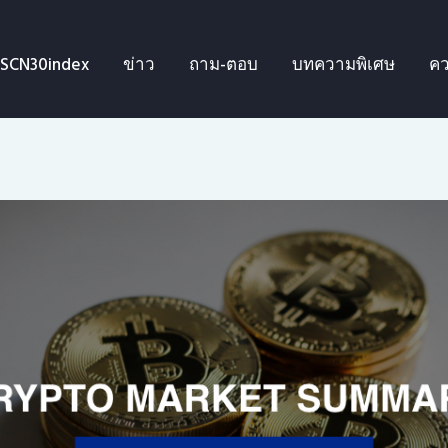
SCN30index
SCN30index
ข่าว
ถาม-ตอบ
บทความพิเศษ
คว
ข่าว
ถาม-ตอบ
บทความพิเศษ
ความรู้เบื้องต้น
ีดีโอ
ข่าวประชาสัมพันธ์
ไทย