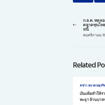
แนะแนว
เรื่อง
ก.ล.ต. ทดลอ
Previous
ตลาดทุนไทย
post:
หนี้
พฤศจิกายน 16
Related Po
ข่าว
แวดวงธุรกิ
เงินเฟ้อทำให้ร
ทะลุ 1 ล้านบาท