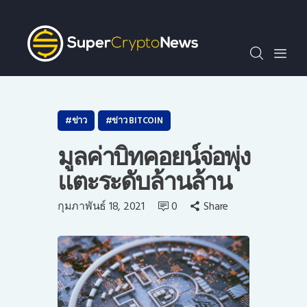
SCN30index
ข่าว
ถาม-ตอบ
บทความพิเศษ
ความรู้เบื้องต้น
ข่าว
ข่าว BITCOIN
วีดีโอ
มูลค่าบิทคอยน์จ่อพุุ่ง
ข่าวประชาสัมพันธ์
แตะระดับล้านล้าน
ไทย
กุมภาพันธ์ 18, 2021
0
Share