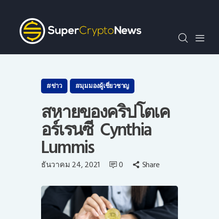
SCN30index
ข่าว
ถาม-ตอบ
บทความพิเศษ
ความรู้เบื้องต้น
ข่าว
มุมมองผู้เชี่ยวชาญ
วีดีโอ
สหายของคริปโตเค
ข่าวประชาสัมพันธ์
อร์เรนซี Cynthia
ไทย
Lummis
ธันวาคม 24, 2021
0
Share