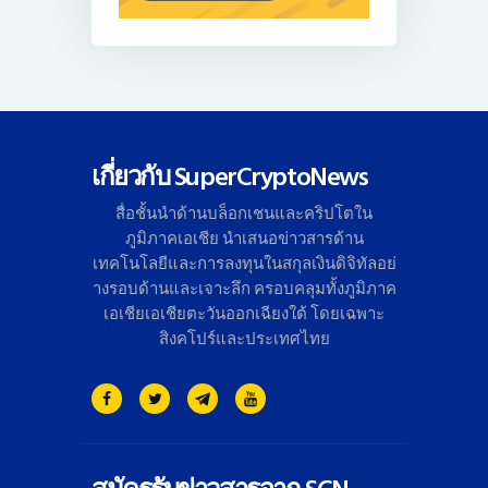
เกี่ยวกับ SuperCryptoNews
สื่อชั้นนำด้านบล็อกเชนและคริ
ปโตใน
ภูมิภาคเอเชีย นำเสนอข่าวสารด้าน
เทคโนโลยี
และการลงทุนในสกุลเงินดิจิทั
ลอย่
างรอบด้านและเจาะลึก ครอบคลุมทั้งภูมิภาค
เอเชียเอเชี
ยตะวันออกเฉียงใต้ โดยเฉพาะ
สิงคโปร์และประเทศไทย