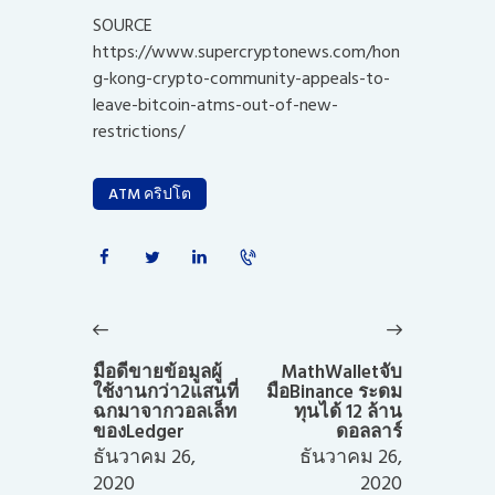
SOURCE
https://www.supercryptonews.com/hon
g-kong-crypto-community-appeals-to-
leave-bitcoin-atms-out-of-new-
restrictions/
ATM คริปโต
แนะแนว
เรื่อง
Previous
Next
post:
post:
มือดีขายข้อมูลผู้
MathWalletจับ
ใช้งานกว่า2แสนที่
มือBinance ระดม
ฉกมาจากวอลเล็ท
ทุนได้ 12 ล้าน
ของLedger
ดอลลาร์
ธันวาคม 26,
ธันวาคม 26,
2020
2020