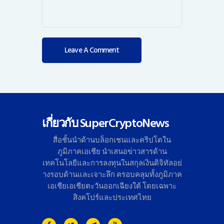
เกี่ยวกับ SuperCryptoNews
สื่อชั้นนำด้านบล็อกเชนและคริ
ปโตใน
ภูมิภาคเอเชีย นำเสนอข่าวสารด้าน
เทคโนโลยี
และการลงทุนในสกุลเงินดิจิทั
ลอย่
างรอบด้านและเจาะลึก ครอบคลุมทั้งภูมิภาค
เอเชียเอเชี
ยตะวันออกเฉียงใต้ โดยเฉพาะ
สิงคโปร์และประเทศไทย