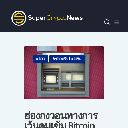
SCN30index
ข่าว
ถาม-ตอบ
บทความพิเศษ
ความรู้เบื้องต้น
วีดีโอ
ข่าว
ข่าวคริปโตเอเชีย
ข่าวประชาสัมพันธ์
ไทย
ฮ่องกงวอนทางการ
เว้นคุมเข้ม Bitcoin,