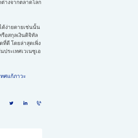
แตกต่างจากตลาดโลก
ด้ง่ายดายเช่นนั้น
ือสกุลเงินดิจิทัล
่ดี โดยล่าสุดเพิ่ง
ฟ้อในประเทศเวเนซูเอ
ะเทศแก้ภาวะ