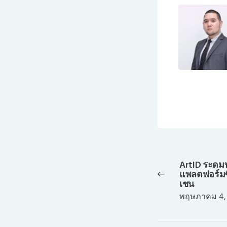
แนะแนว
เรื่อง
ArtID ระดมท
Previous
แพลตฟอร์มซ
post:
เชน
พฤษภาคม 4,