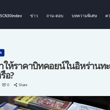
SCN30index
SCN30index
ข่าว
ถาม-ตอบ
บทความพิเศษ
คว
ข่าว
ถาม-ตอบ
บทความพิเศษ
ิจ
ความรู้เบื้องต้น
ทำให้ราคาบิทคอยน์ในอิหร่านทะล
รือ?
ีดีโอ
0
Share
ข่าวประชาสัมพันธ์
ไทย