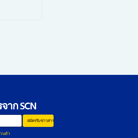
รจาก SCN
วนตัว