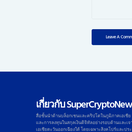
เกี่ยวกับ SuperCryptoNew
สื่อชั้นนำด้านบล็อกเชนและคริ
ปโตในภูมิภาคเอเชีย
และการลงทุนในสกุลเงินดิจิทั
ลอย่างรอบด้านและเจาะ
เอเชี
ยตะวันออกเฉียงใต้ โดยเฉพาะสิงคโปร์และปร