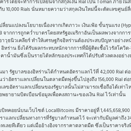
คารโดยจะทำการเปลี่ยนจากสกุลเงิน Rial เป็น Toman ภายในสอ
ับ 10,000 Rials นั่นหมายความว่าสกุลเงินใหม่นี้จะตัดเลขศูนย์ส
เปลี่ยนแปลงนโยบายเนื่องจากเกิดภาวะ เงินเฟ้อ ขั้นรุนแรง (Hype
 2018 จากการถูกคว่ำบาตรโดยสหรัฐอเมริกาอันเป็นผลพวงจากการที่
วุธนิวเคลียร์ ทำให้เศรษฐกิจอิหร่านต้องประสบปัญหาอย่างหนัก
อิหร่าน ยิ่งได้รับผลกระทบหนักจากการที่มีผู้ติดเชื้อไวรัสโควิด-
คาน้ำมันซึ่งเป็นรายได้หลักของประเทศก็ได้ปรับตัวลดลงอย่าง
นต้นมา รัฐบาลของอิหร่านได้กำหนดอัตราแลกไว้ที่ 42,000 Rial ต่
ว่าอัตราแลกเปลี่ยนในตลาดมืดพุ่งขึ้นไปสูงถึง 156,000 Rial ต่อห
ตัวเลขอัตราแลกเปลี่ยนของรัฐบาลนั้นไม่สามารถเชื่อถือได้เท่าไหร
เพื่อพยายามบิดเบือนข้อมูลเพื่อคงสถานะของเงิน Rial ไว้เท่านั้น
ิทคอยน์บนเว็บไซต์ LocalBitcoins มีราคาอยู่ที่ 1,445,658,900 Ri
ลกเปลี่ยนทางการที่รัฐบาลกำหนดไว้ จะเท่ากับมีมูลค่าถึง 3
เลยทีเดียว แต่เมื่ออ้างอิงจากราคาตลาดมืด ซึ่งเป็นราคาจริงที