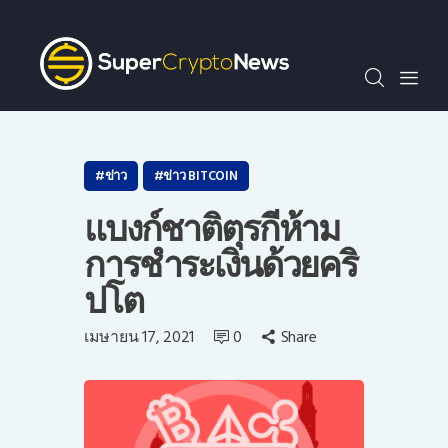
SCN30index
ข่าว
ถาม-ตอบ
บทความพิเศษ
ความรู้เบื้องต้น
ข่าว
ข่าว BITCOIN
วีดีโอ
แบงก์ชาติตุรกีห้าม
ข่าวประชาสัมพันธ์
การชำระเงินด้วยคริ
ไทย
ปโต
เมษายน 17, 2021
0
Share