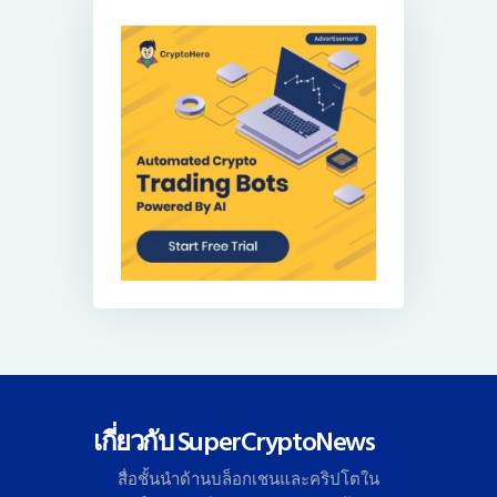
เกี่ยวกับ SuperCryptoNews
สื่อชั้นนำด้านบล็อกเชนและคริ
ปโตใน