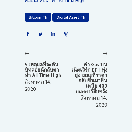
คอยน์กลับมาทำ All Time High
Bitcoin-Th
Digital Asset-Th
แนะแนว
เรื่อง
Previous
Next
post:
post:
5 เหตุผลที่จะดัน
ค่า Gas บน
บิทคอยน์กลับมา
เน็ตเวิร์ก ETH พุ่ง
ทำ All Time High
สูง ขณะที่ราคา
กลับขึ้นมายืน
สิงหาคม 14,
เหนือ 400
2020
ดอลลาร์อีกครั้ง
สิงหาคม 14,
2020