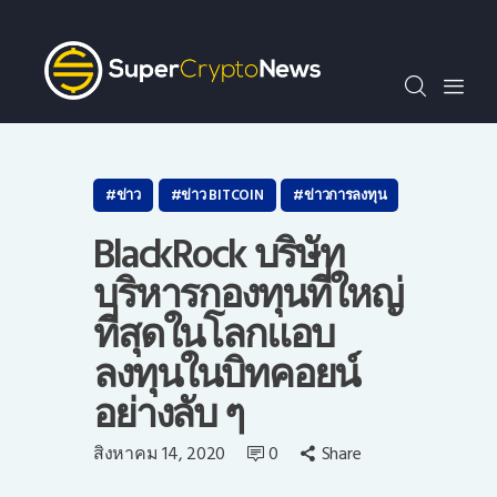
SCN30index
ข่าว
ถาม-ตอบ
บทความพิเศษ
ความรู้เบื้องต้น
ข่าว
ข่าว BITCOIN
ข่าวการลงทุน
วีดีโอ
BlackRock บริษัท
ข่าวประชาสัมพันธ์
บริหารกองทุนที่ใหญ่
ไทย
ที่สุดในโลกแอบ
ลงทุนในบิทคอยน์
อย่างลับ ๆ
สิงหาคม 14, 2020
0
Share