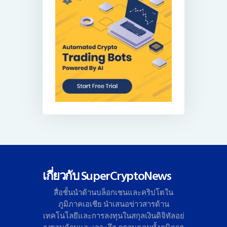
เกี่ยวกับ SuperCryptoNews
สื่อชั้นนำด้านบล็อกเชนและคริ
ปโตใน
ภูมิภาคเอเชีย นำเสนอข่าวสารด้าน
เทคโนโลยี
และการลงทุนในสกุลเงินดิจิทั
ลอย่