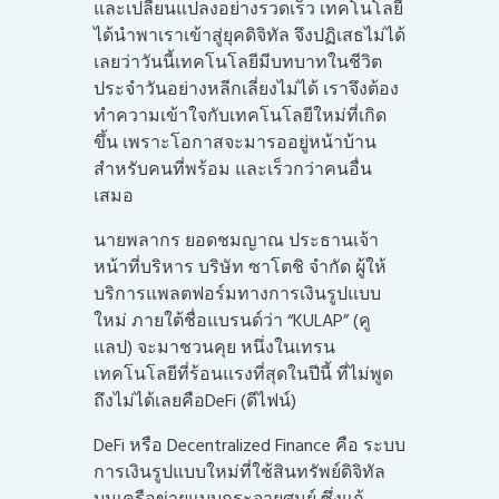
และเปลี่ยนแปลงอย่างรวดเร็ว เทคโนโลยี
ได้นำพาเราเข้าสู่ยุคดิจิทัล จึงปฏิเสธไม่ได้
เลยว่าวันนี้เทคโนโลยีมีบทบาทในชีวิต
ประจำวันอย่างหลีกเลี่ยงไม่ได้ เราจึงต้อง
ทำความเข้าใจกับเทคโนโลยีใหม่ที่เกิด
ขึ้น เพราะโอกาสจะมารออยู่หน้าบ้าน
สำหรับคนที่พร้อม และเร็วกว่าคนอื่น
เสมอ
นายพลากร ยอดชมญาณ ประธานเจ้า
หน้าที่บริหาร บริษัท ซาโตชิ จำกัด ผู้ให้
บริการแพลตฟอร์มทางการเงินรูปแบบ
ใหม่ ภายใต้ชื่อแบรนด์ว่า “KULAP” (คู
แลป) จะมาชวนคุย หนึ่งในเทรน
เทคโนโลยีที่ร้อนแรงที่สุดในปีนี้ ที่ไม่พูด
ถึงไม่ได้เลยคือDeFi (ดีไฟน์)
DeFi หรือ Decentralized Finance คือ ระบบ
การเงินรูปแบบใหม่ที่ใช้สินทรัพย์ดิจิทัล
บนเครือข่ายแบบกระจายศูนย์ ซึ่งแก้