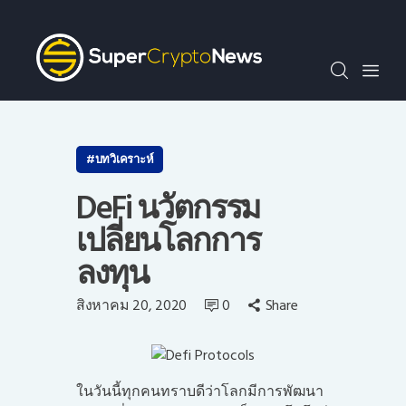
SCN30index
ข่าว
ถาม-ตอบ
บทความพิเศษ
ความรู้เบื้องต้น
บทวิเคราะห์
วีดีโอ
DeFi นวัตกรรม
ข่าวประชาสัมพันธ์
เปลี่ยนโลกการ
ไทย
ลงทุน
สิงหาคม 20, 2020
0
Share
ในวันนี้ทุกคนทราบดีว่าโลกมีการพัฒนา