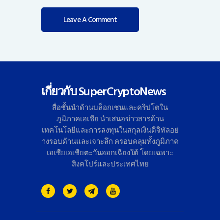
เกี่ยวกับ SuperCryptoNews
สื่อชั้นนำด้านบล็อกเชนและคริ
ปโตใน
ภูมิภาคเอเชีย นำเสนอข่าวสารด้าน
เทคโนโลยี
และการลงทุนในสกุลเงินดิจิทั
ลอย่
างรอบด้านและเจาะลึก ครอบคลุมทั้งภูมิภาค
เอเชียเอเชี
ยตะวันออกเฉียงใต้ โดยเฉพาะ
สิงคโปร์และประเทศไทย