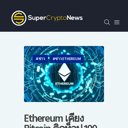
SCN30index
ข่าว
ถาม-ตอบ
บทความพิเศษ
ความรู้เบื้องต้น
วีดีโอ
ข่าว
ข่าว ETHEREUM
ข่าวประชาสัมพันธ์
ไทย
Ethereum เคียง