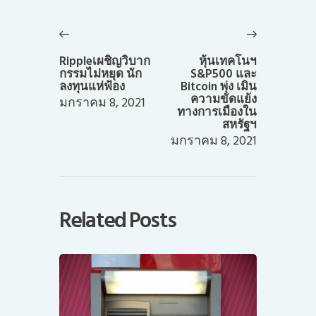
แนะแนว
เรื่อง
Previous
Next
post:
post:
Rippleเผชิญวิบาก
หุ้นเทคโนฯ
กรรมไม่หยุด นัก
S&P500 และ
ลงทุนแห่ฟ้อง
Bitcoin พุ่ง เมิน
ความขัดแย้ง
มกราคม 8, 2021
ทางการเมืองใน
สหรัฐฯ
มกราคม 8, 2021
Related Posts