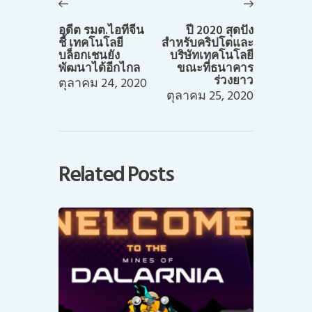
เรื่อง
Previous
Next
post:
post:
อดีต รมต.ไอทีจีน
ปี 2020 สุดปัง
ชี้ เทคโนโลยี
สำหรับคริปโตและ
บล็อกเชนยัง
บริษัทเทคโนโลยี
พัฒนาได้อีกไกล
ขณะที่ธนาคาร
ร่วงยาว
ตุลาคม 24, 2020
ตุลาคม 25, 2020
Related Posts