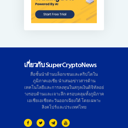
เกี่ยวกับ SuperCryptoNews
สื่อชั้นนำด้านบล็อกเชนและคริ
ปโตใน
ภูมิภาคเอเชีย นำเสนอข่าวสารด้าน
เทคโนโลยี
และการลงทุนในสกุลเงินดิจิทั
ลอย่
างรอบด้านและเจาะลึก ครอบคลุมทั้งภูมิภาค
เอเชียเอเชี
ยตะวันออกเฉียงใต้ โดยเฉพาะ
สิงคโปร์และประเทศไทย