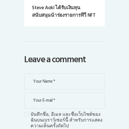
Steve Aoki ได้รับเงินทุน
สนับสนุนนำร่องรายการทีวี NFT
Leave a comment
บันทึกชื่อ, อีเมล และชื่อเว็บไซต์ของ
ฉันบนเบราว์เซอร์นี้ สำหรับการแสดง
ความเห็นครั้งถัดไป