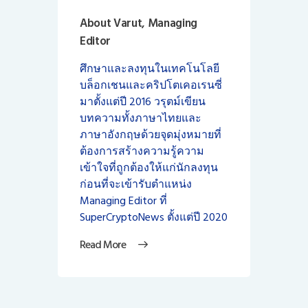
About Varut, Managing
Editor
ศึกษาและลงทุนในเทคโนโลยี
บล็อกเชนและคริปโตเคอเรนซี่
มาตั้งแต่ปี 2016 วรุตม์เขียน
บทความทั้งภาษาไทยและ
ภาษาอังกฤษด้วยจุดมุ่งหมายที่
ต้องการสร้างความรู้ความ
เข้าใจที่ถูกต้องให้แก่นักลงทุน
ก่อนที่จะเข้ารับตำแหน่ง
Managing Editor ที่
SuperCryptoNews ตั้งแต่ปี 2020
Read More
แนะแนว