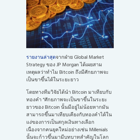
รายงานล่าสุด
จากฝ่าย Global Market
Strategy ของ JP Morgan ได้เผยสาม
เหตุผลว่าทำไม Bitcoin ถึงมีศักยภาพจะ
เป็นขาขึ้นได้ในระยะยาว
โดยทางทีมวิจัยได้นำ Bitcoin มาเทียบกับ
ทองคำ “ศักยภาพจะเป็นขาขึ้นในระยะ
ยาวของ Bitcoin นั้นมีอยู่ไม่น้อยหากมัน
สามารถขึ้นมาเทียบเคียงกับทองคำได้ใน
แง่ของการเป็นสกุลเงินทางเลือก
เนื่องจากคนยุคใหม่อย่างเช่น Millenials
นั้นจะก้าวขึ้นมามีบทบาทสำคัญในโลก