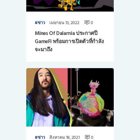
เมษายน 13, 2022
0
ข่าว
Mines Of Dalarnia ประกาศปี
GameFi พร้อมการเปิดตัวที่กำลัง
จะมาถึง
สิงหาคม 18, 2021
0
ข่าว