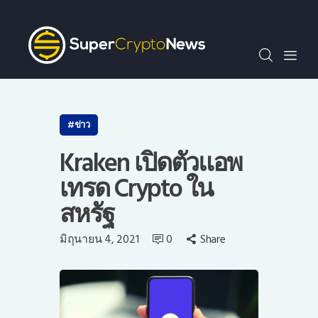
SCN30index
ข่าว
ถาม-ตอบ
บทความพิเศษ
ความรู้เบื้องต้น
ข่าว
วีดีโอ
Kraken เปิดตัวแอพ
ข่าวประชาสัมพันธ์
เทรด Crypto ใน
ไทย
สหรัฐ
มิถุนายน 4, 2021
0
Share