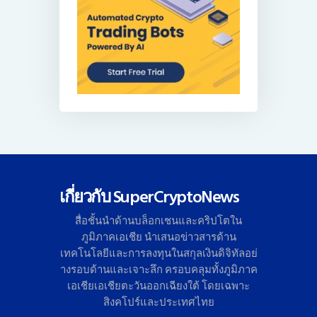
เกี่ยวกับ SuperCryptoNews
สื่อชั้นนำด้านบล็อกเชนและคริ
ปโตใน
ภูมิภาคเอเชีย นำเสนอข่าวสารด้าน
เทคโนโลยี
และการลงทุนในสกุลเงินดิจิทั
ลอย่
างรอบด้านและเจาะลึก ครอบคลุมทั้งภูมิภาค
เอเชียเอเชี
ยตะวันออกเฉียงใต้ โดยเฉพาะ
สิงคโปร์และประเทศไทย