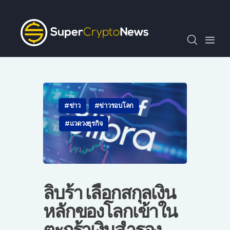
SCN30index
ข่าว
ถาม-ตอบ
บทความพิเศษ
ความรู้เบื้องต้น
วีดีโอ
ข่าว
ข่าวรอบโลก
ข่าวประชาสัมพันธ์
แวดวงธุรกิจ
ไทย
ลิบร้า เลือกสกุลเงิน
หลักของโลกเข้าใน