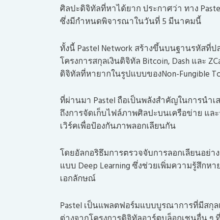
ศิลปะดิจิทัลที่หาได้ยาก ประกาศว่า ทาง Past
ซึ่งมีกำหนดพิจารณาในวันที่ 5 มีนาคมนี้
ทั้งนี้ Pastel Network สร้างขึ้นบนฐานรหัส
โครงการ
สกุลเงินดิจิทัล
Bitcoin, Dash และ Z
ดิจิทัลที่หายากในรูปแบบของNon-Fungible T
ที่ผ่านมา Pastel ถือเป็นพลังสำคัญในการนำ
ถึงการจัดเก็บไฟล์ภาพศิลปะบนเครือข่าย แ
เวิร์คเพื่อป้องกันภาพลอกเลียนกัน
โดยอัลกอริธึมการตรวจจับการลอกเลียนอย่างหล
แบบ Deep Learning ซึ่งช่วยเพิ่มความรู้สึกหา
เอกลักษณ์
Pastel เป็นแพลตฟอร์มแบบบูรณาการที่มีสกุลเง
ต่างจาก
โครงการดิจิทัลอาร์ตบล็อกเชน
อื่น ๆ