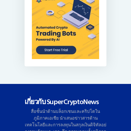
เกี่ยวกับ SuperCryptoNews
สื่อชั้นนำด้านบล็อกเชนและคริ
ปโตใน
ภูมิภาคเอเชีย นำเสนอข่าวสารด้าน
เทคโนโลยี
และการลงทุนในสกุลเงินดิจิทั
ลอย่