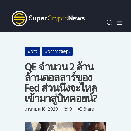
SCN30index
ข่าว
ถาม-ตอบ
บทความพิเศษ
ความรู้เบื้องต้น
ข่าว
ข่าวการลงทุน
วีดีโอ
QE จำนวน 2 ล้าน
ข่าวประชาสัมพันธ์
ล้านดอลลาร์ของ
ไทย
Fed ส่วนนึงจะไหล
เข้ามาสู่บิทคอยน์?
เมษายน 18, 2020
0
Share