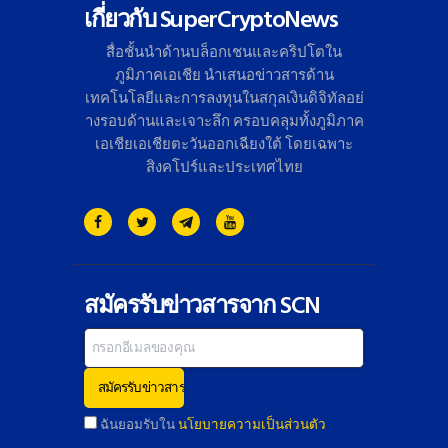
เกี่ยวกับ SuperCryptoNews
สื่อชั้นนำด้านบล็อกเชนและคริ
ปโตใน
ภูมิภาคเอเชีย นำเสนอข่าวสารด้าน
เทคโนโลยี
และการลงทุนในสกุลเงินดิจิทั
ลอย่
างรอบด้านและเจาะลึก ครอบคลุมทั้งภูมิภาค
เอเชียเอเชี
ยตะวันออกเฉียงใต้ โดยเฉพาะ
สิงคโปร์และประเทศไทย
สมัครรับข่าวสารจาก SCN
ฉันยอมรับใน
นโยบายความเป็นส่วนตัว