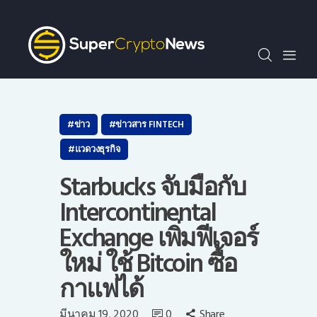
SCN30index
ข่าว
ถาม-ตอบ
บทความพิเศษ
ความรู้เบื้องต้น
ข่าว
ข่าวสาร FINTECH
วีดีโอ
แวดวงธุรกิจ
ข่าวประชาสัมพันธ์
Starbucks จับมือกับ
ไทย
Intercontinental
Exchange เพิ่มฟีเจอร์
ใหม่ ใช้ Bitcoin ซื้อ
กาแฟได้
มีนาคม 19, 2020
0
Share