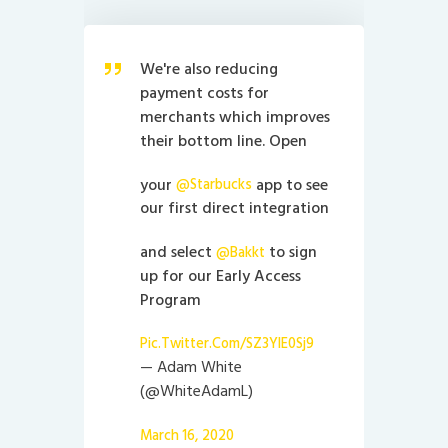
We're also reducing
payment costs for
merchants which improves
their bottom line. Open
your
app to see
@Starbucks
our first direct integration
and select
to sign
@Bakkt
up for our Early Access
Program
Pic.twitter.com/sZ3YlE0Sj9
— Adam White
(@WhiteAdamL)
March 16, 2020