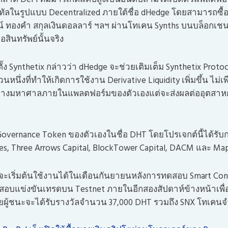
จิทัลในรูปแบบ Decentralized ภายใต้ชื่อ dHedge โดยสามารถซื
น์ ทองคำ สกุลเงินดอลลาร์ ฯลฯ ผ่านโทเคน Synths บนบล็อกเช
อสินทรัพย์นั้นจริง
อตั้ง Synthetix กล่าวว่า dHedge จะช่วยเติมเต็ม Synthetix Prot
่วนหนึ่งที่ทำให้เกิดการใช้งาน Derivative Liquidity เพิ่มขึ้น ไม่
ย่างมหาศาลภายในแพลตฟอร์มของตัวเองแต่จะส่งผลต่ออุตสาห
มี Governance Token ของตัวเองในชื่อ DHT โดยโปรเจกต์นี้ได้ร
s, Three Arrows Capital, BlockTower Capital, DACM และ Mapl
 จะเริ่มต้นใช้งานได้ในเดือนกันยายนหลังการทดสอบ Smart Co
ทดสอบแข่งขันเทรดบน Testnet ภายในอีกสองสัปดาห์ข้างหน้าเพื
โดยผู้ชนะจะได้รับรางวัลจำนวน 37,000 DHT รวมถึง SNX โทเคนจ