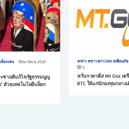
ข่าว
ข่าว BITCOIN
เตือนภัย
มิถุนายน 6, 2020
บล็อกเชน
0
หวั่นราคาดิ่ง! Mt Gox เตร
ประชามติแก้ไขรัฐธรรมนูญ
BTC ให้แก่นักลงทุนกลางเด
น” ด้วยเทคโนโลยีบล็อก