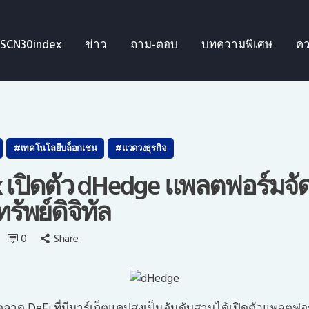
SCN30index
SCN30index
ข่าว
ถาม-ตอบ
บทความพิเศษ
คว
ข่าว
ถาม-ตอบ
บทความพิเศษ
เทคโนโลยีบล็อกเชน
แวดวงธุรกิจ
ความรู้เบื้องต้น
x เปิดตัว dHedge แพลตฟอร์มจั
รัพย์ดิจิทัล
ีดีโอ
0
Share
ข่าวประชาสัมพันธ์
ไทย
นตลาด DeFi ที่มีมาร์เก็ตแคปสูงเป็นอันดับสามได้เปิดตัวแพลตฟ