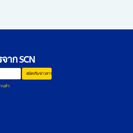
รจาก SCN
วนตัว