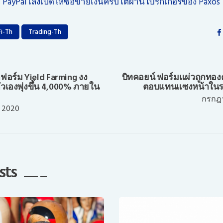
:
PayPal เล็งเปิดให้ซื้อขายเงินคริปโตผ่านโบรกเกอร์ของ Paxos
i-Th
Trading-Th
ตฟอร์ม Yield Farming งง
บิทคอยน์ ฟอร์มแผ่วถูกทอง
ัวเองพุ่งขึ้น 4,000% ภายใน
ตอบแทนแซงหน้าในรอ
กรกฎา
 2020
sts