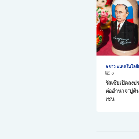
ข่าว
เทคโนโลยี
0
รัสเซียเปิดลง
ต่ออำนาจ”ปูติ
เชน