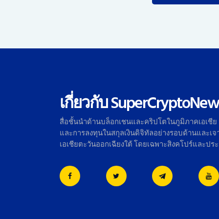
เกี่ยวกับ SuperCryptoNew
สื่อชั้นนำด้านบล็อกเชนและคริ
ปโตในภูมิภาคเอเชีย
และการลงทุนในสกุลเงินดิจิทั
ลอย่างรอบด้านและเจาะ
เอเชี
ยตะวันออกเฉียงใต้ โดยเฉพาะสิงคโปร์และปร