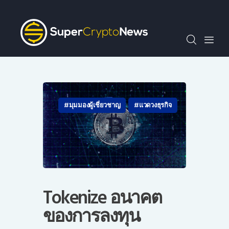
SCN30index
ข่าว
ถาม-ตอบ
บทความพิเศษ
ความรู้เบื้องต้น
วีดีโอ
มุมมองผู้เชี่ยวชาญ
แวดวงธุรกิจ
ข่าวประชาสัมพันธ์
ไทย
Tokenize อนาคต
ของการลงทุน