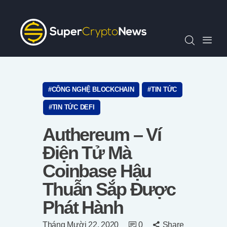
Chỉ Số SCN30
Tin Tức
Quan Điểm
Kiến Thức
Video
CÔNG NGHỆ BLOCKCHAIN
TIN TỨC
Thông Cáo Báo Chí
TIN TỨC DEFI
Tiếng Việt
Authereum – Ví
Điện Tử Mà
Coinbase Hậu
Thuẫn Sắp Được
Phát Hành
Tháng Mười 22, 2020
0
Share