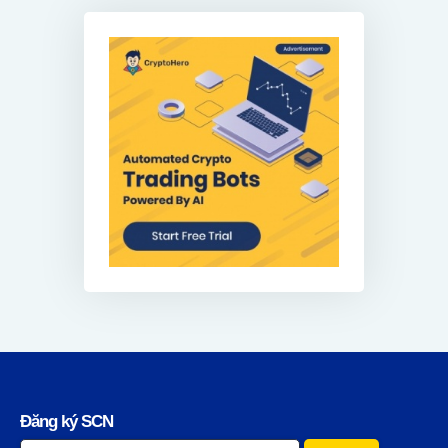
Đăng ký SCN