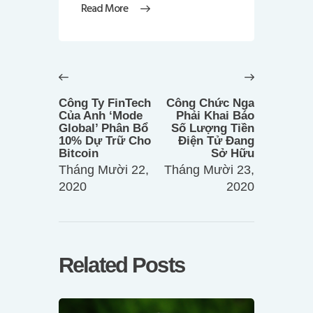
Read More
Điều
hướng
Previous
Next
bài
post:
post:
Công Ty FinTech
Công Chức Nga
viết
Của Anh ‘Mode
Phải Khai Báo
Global’ Phân Bổ
Số Lượng Tiền
10% Dự Trữ Cho
Điện Tử Đang
Bitcoin
Sở Hữu
Tháng Mười 22,
Tháng Mười 23,
2020
2020
Related Posts