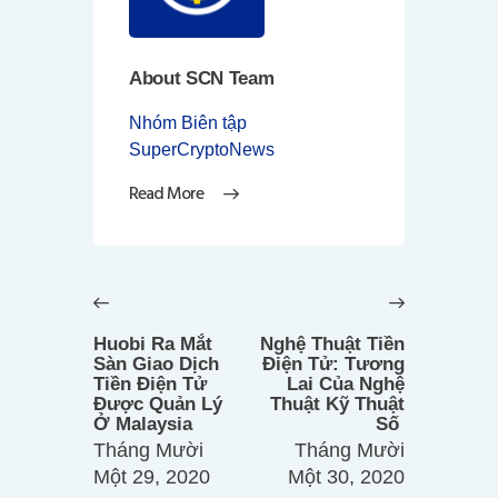
About SCN Team
Nhóm Biên tập
SuperCryptoNews
Read More
Điều
hướng
Previous
Next
bài
post:
post:
Huobi Ra Mắt
Nghệ Thuật Tiền
viết
Sàn Giao Dịch
Điện Tử: Tương
Tiền Điện Tử
Lai Của Nghệ
Được Quản Lý
Thuật Kỹ Thuật
Ở Malaysia
Số
Tháng Mười
Tháng Mười
Một 29, 2020
Một 30, 2020