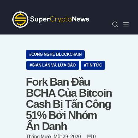
Chỉ Số SCN30
Tin Tức
Quan Điểm
Kiến Thức
Video
CÔNG NGHỆ BLOCKCHAIN
Thông Cáo Báo Chí
GIAN LẬN VÀ LỪA ĐẢO
TIN TỨC
Tiếng Việt
Fork Ban Đầu
BCHA Của Bitcoin
Cash Bị Tấn Công
51% Bởi Nhóm
Ẩn Danh
Tháng Mười Một 29, 2020
0