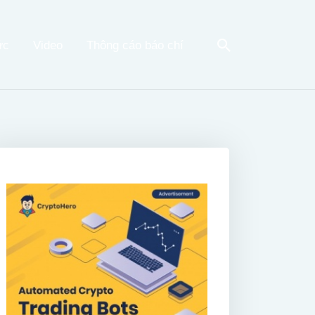
ức
Video
Thông cáo báo chí