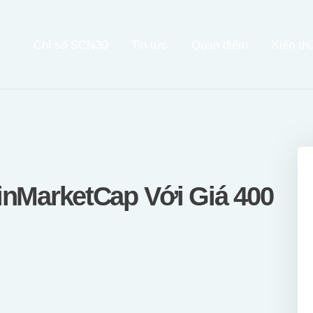
Chỉ Số SCN30
Chỉ số SCN30
Tin tức
Quan điểm
Kiến th
Tin Tức
Quan Điểm
Kiến Thức
Video
inMarketCap Với Giá 400
Thông Cáo Báo Chí
Tiếng Việt