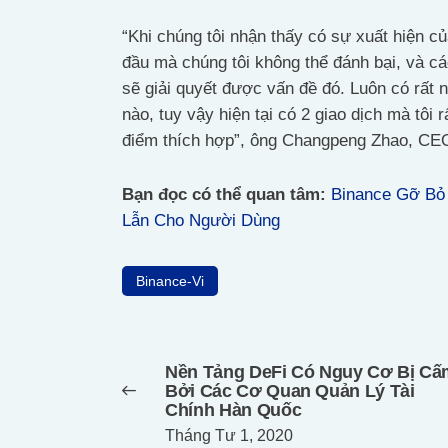
“Khi chúng tôi nhận thấy có sự xuất hiện 
đầu mà chúng tôi không thể đánh bại, và cá
sẽ giải quyết được vấn đề đó. Luôn có rất n
nào, tuy vậy hiện tại có 2 giao dịch mà tôi
điểm thích hợp”, ông Changpeng Zhao, CEO
Bạn đọc có thể quan tâm:
Binance Gỡ Bỏ
Lẫn Cho Người Dùng
Binance-Vi
Điều
hướng
Nền Tảng DeFi Có Nguy Cơ Bị Cấ
bài
Previous
Bởi Các Cơ Quan Quản Lý Tài
post:
viết
Chính Hàn Quốc
Tháng Tư 1, 2020