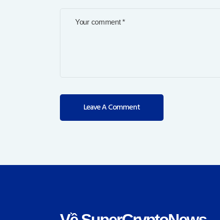
Về SuperCryptoNews