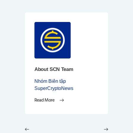
About SCN Team
Nhóm Biên tập
SuperCryptoNews
Read More
Điều
hướng
Previous
Next