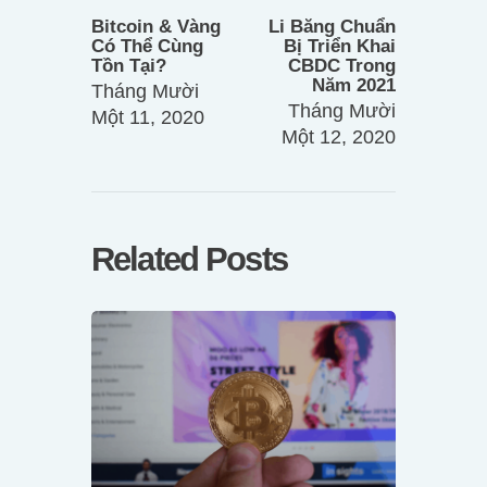
bài
post:
post:
Bitcoin & Vàng
Li Băng Chuẩn
viết
Có Thể Cùng
Bị Triển Khai
Tồn Tại?
CBDC Trong
Năm 2021
Tháng Mười
Tháng Mười
Một 11, 2020
Một 12, 2020
Related Posts