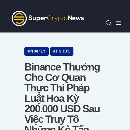
Chỉ Số SCN30
Tin Tức
Quan Điểm
Kiến Thức
Video
PHÁP LÝ
TIN TỨC
Thông Cáo Báo Chí
Binance Thưởng
Tiếng Việt
Cho Cơ Quan
Thực Thi Pháp
Luật Hoa Kỳ
200.000 USD Sau
Việc Truy Tố
Những Kẻ Tấn