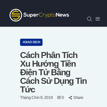
Chỉ Số SCN30
Tin Tức
Quan Điểm
Kiến Thức
Video
GIAO DỊCH
Thông Cáo Báo Chí
Cách Phân Tích
Tiếng Việt
Xu Hướng Tiền
Điện Tử Bằng
Cách Sử Dụng Tin
Tức
Tháng Chín 8, 2019
0
Share