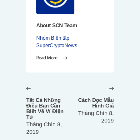
About SCN Team
Nhóm Biên tập
SuperCryptoNews
Read More
Điều
hướng
Previous
Next
bài
post:
post:
Tất Cả Những
Cách Đọc Mẫu
viết
Điều Bạn Cần
Hình Giá
Biết Về Ví Điện
Tháng Chín 8,
Tử
2019
Tháng Chín 8,
2019