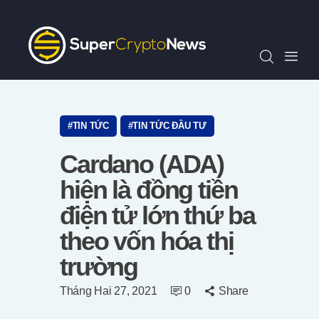
Chỉ Số SCN30
Tin Tức
Quan Điểm
Kiến Thức
Video
TIN TỨC
TIN TỨC ĐẦU TƯ
Thông Cáo Báo Chí
Cardano (ADA)
Tiếng Việt
hiện là đồng tiền
điện tử lớn thứ ba
theo vốn hóa thị
trường
Tháng Hai 27, 2021
0
Share