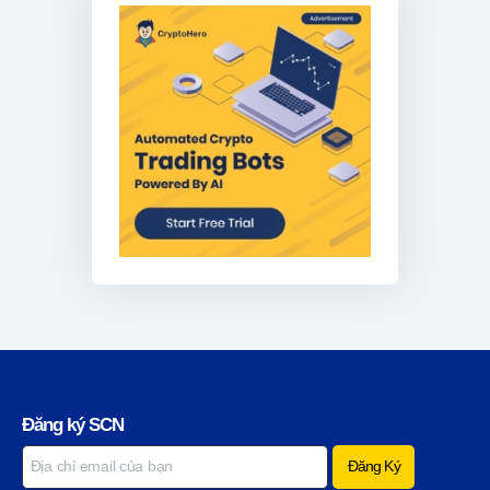
Đăng ký SCN