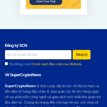
Đăng ký SCN
Tôi đồng ý với
Chính sách Bảo mật của Website
Về SuperCryptoNews
SuperCryptoNews
là nhà cung cấp tin tức về blockchain và
tiền điện tử hàng đầu châu Á, bao quát các tin tức hàng ngày
về sự phát triển công nghệ và giao dịch mới nhất liên quan tới
tiền điện tử. Chúng tôi mang đến cho bạn tin tức mở rộng về