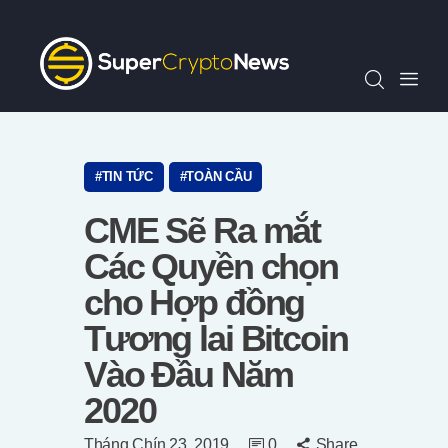
Chỉ Số SCN30
Tin Tức
Quan Điểm
Kiến Thức
Video
TIN TỨC
TOÀN CẦU
Thông Cáo Báo Chí
CME Sẽ Ra mắt
Tiếng Việt
Các Quyền chọn
cho Hợp đồng
Tương lai Bitcoin
Vào Đầu Năm
2020
Tháng Chín 23, 2019
0
Share