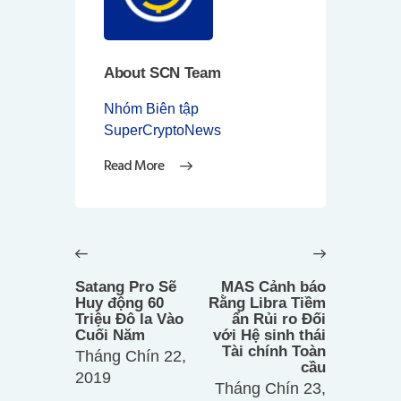
About SCN Team
Nhóm Biên tập
SuperCryptoNews
Read More
Điều
hướng
Previous
Next
bài
post:
post:
Satang Pro Sẽ
MAS Cảnh báo
viết
Huy động 60
Rằng Libra Tiềm
Triệu Đô la Vào
ẩn Rủi ro Đối
Cuối Năm
với Hệ sinh thái
Tài chính Toàn
Tháng Chín 22,
cầu
2019
Tháng Chín 23,