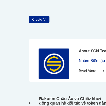
Crypto-Vi
About SCN Te
Nhóm Biên tập
Read More
Điều
hướng
Rakuten Châu Âu và Chiliz khởi
bài
Previous
động quan hệ đối tác về token dà
post: