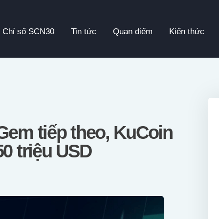
Chỉ Số SCN30
Chỉ số SCN30
Tin tức
Quan điểm
Kiến thức
Tin Tức
Quan Điểm
Kiến Thức
Video
Gem tiếp theo, KuCoin
50 triệu USD
Thông Cáo Báo Chí
Tiếng Việt