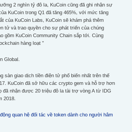
ngưỡng 2 nghìn tỷ đô la, KuCoin cũng đã ghi nhận sự
 của KuCoin trong Q1 đã tăng 465%, với mức tăng
mắt của KuCoin Labs, KuCoin sẽ khám phá thêm
ện tử và trao quyền cho sự phát triển của chúng
bao gồm KuCoin Community Chain sắp tới. Cùng
ockchain hàng loạt ”
n Global.
sàn giao dịch tiền điện tử phổ biến nhất trên thế
2017. KuCoin đã sở hữu các crypto gem và hỗ trợ hơn
ọ đã nhận được 20 triệu đô la tài trợ vòng A từ IDG
m 2018.
 động quan hệ đối tác về token dành cho người hâm