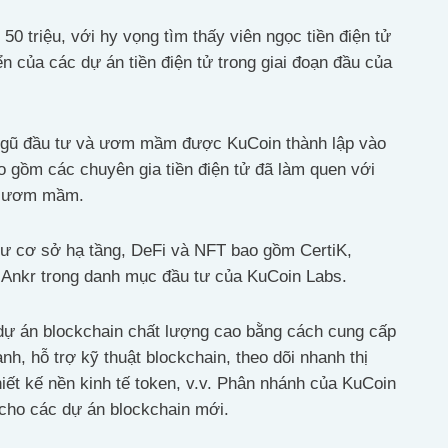
0 triệu, với hy vọng tìm thấy viên ngọc tiền điện tử
ển của các dự án tiền điện tử trong giai đoạn đầu của
i ngũ đầu tư và ươm mầm được KuCoin thành lập vào
 gồm các chuyên gia tiền điện tử đã làm quen với
và ươm mầm.
hư cơ sở hạ tầng, DeFi và NFT bao gồm CertiK,
Ankr trong danh mục đầu tư của KuCoin Labs.
 dự án blockchain chất lượng cao bằng cách cung cấp
anh, hỗ trợ kỹ thuật blockchain, theo dõi nhanh thị
hiết kế nền kinh tế token, v.v. Phân nhánh của KuCoin
cho các dự án blockchain mới.