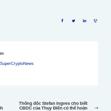
am
 SuperCryptoNews
Thống đốc Stefan Ingves cho biết
Next
nh
CBDC của Thụy Điển có thể hoàn
post: