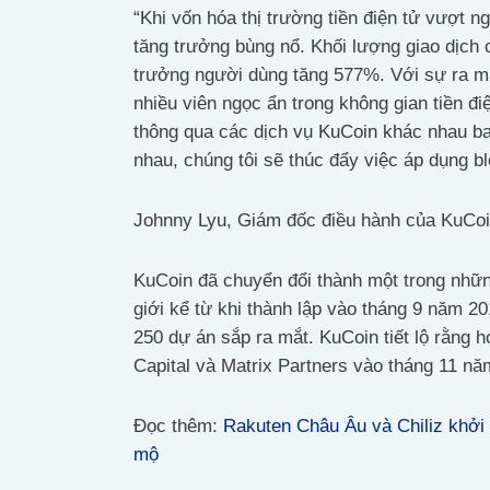
“Khi vốn hóa thị trường tiền điện tử vượt 
tăng trưởng bùng nổ. Khối lượng giao dịch
trưởng người dùng tăng 577%. Với sự ra 
nhiều viên ngọc ẩn trong không gian tiền đi
thông qua các dịch vụ KuCoin khác nhau 
nhau, chúng tôi sẽ thúc đẩy việc áp dụng bl
Johnny Lyu, Giám đốc điều hành của KuCoi
KuCoin đã chuyển đổi thành một trong những 
giới kể từ khi thành lập vào tháng 9 năm 
250 dự án sắp ra mắt. KuCoin tiết lộ rằng h
Capital và Matrix Partners vào tháng 11 nă
Đọc thêm:
Rakuten Châu Âu và Chiliz khởi
mộ