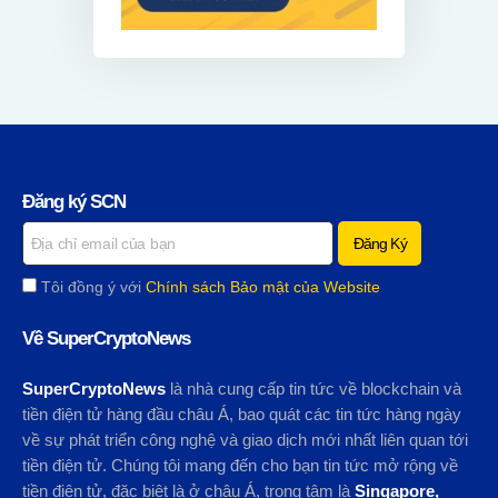
Đăng ký SCN
Tôi đồng ý với
Chính sách Bảo mật của Website
Về SuperCryptoNews
SuperCryptoNews
là nhà cung cấp tin tức về blockchain và
tiền điện tử hàng đầu châu Á, bao quát các tin tức hàng ngày
về sự phát triển công nghệ và giao dịch mới nhất liên quan tới
tiền điện tử. Chúng tôi mang đến cho bạn tin tức mở rộng về
tiền điện tử, đặc biệt là ở châu Á, trọng tâm là
Singapore,