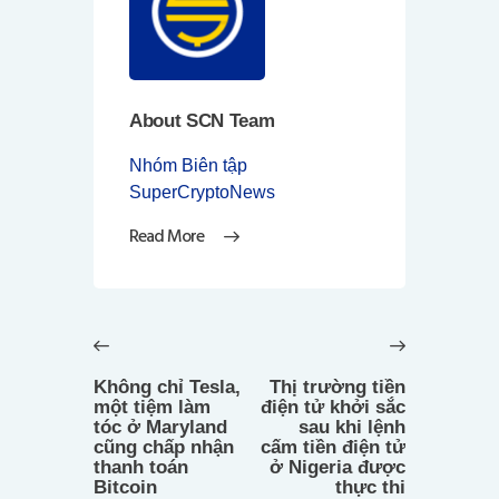
About SCN Team
Nhóm Biên tập
SuperCryptoNews
Read More
Điều
hướng
Previous
Next
bài
post:
post:
Không chỉ Tesla,
Thị trường tiền
viết
một tiệm làm
điện tử khởi sắc
tóc ở Maryland
sau khi lệnh
cũng chấp nhận
cấm tiền điện tử
thanh toán
ở Nigeria được
Bitcoin
thực thi