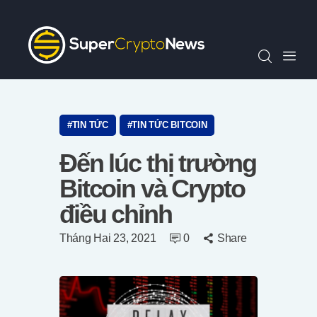
Chỉ Số SCN30
Tin Tức
Quan Điểm
Kiến Thức
Video
TIN TỨC
TIN TỨC BITCOIN
Thông Cáo Báo Chí
Đến lúc thị trường
Tiếng Việt
Bitcoin và Crypto
điều chỉnh
Tháng Hai 23, 2021
0
Share