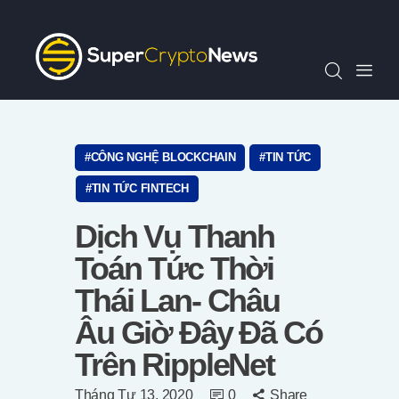
Chỉ Số SCN30
Tin Tức
Quan Điểm
Kiến Thức
Video
CÔNG NGHỆ BLOCKCHAIN
TIN TỨC
Thông Cáo Báo Chí
TIN TỨC FINTECH
Tiếng Việt
Dịch Vụ Thanh
Toán Tức Thời
Thái Lan- Châu
Âu Giờ Đây Đã Có
Trên RippleNet
Tháng Tư 13, 2020
0
Share