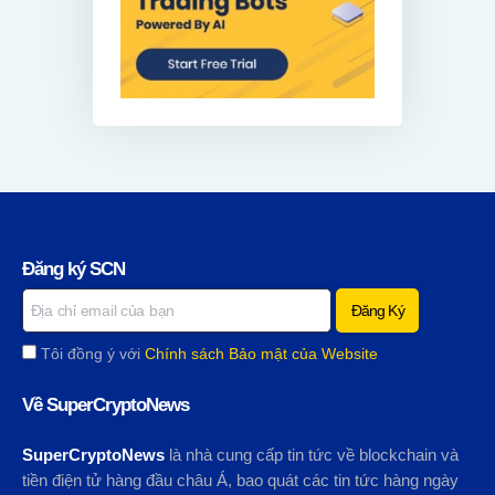
Đăng ký SCN
Tôi đồng ý với
Chính sách Bảo mật của Website
Về SuperCryptoNews
SuperCryptoNews
là nhà cung cấp tin tức về blockchain và
tiền điện tử hàng đầu châu Á, bao quát các tin tức hàng ngày