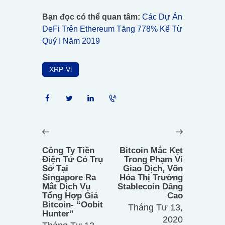
Bạn đọc có thể quan tâm:
Các Dự Án
DeFi Trên Ethereum Tăng 778% Kể Từ
Quý I Năm 2019
XRP-Vi
Điều
hướng
Previous
Next
bài
post:
post:
Công Ty Tiền
Bitcoin Mắc Kẹt
viết
Điện Tử Có Trụ
Trong Phạm Vi
Sở Tại
Giao Dịch, Vốn
Singapore Ra
Hóa Thị Trường
Mắt Dịch Vụ
Stablecoin Dâng
Tổng Hợp Giá
Cao
Bitcoin- “Oobit
Tháng Tư 13,
Hunter”
2020