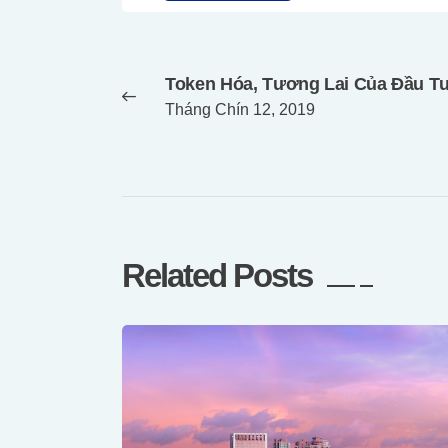
Điều
hướng
Token Hóa, Tương Lai Của Đầu T
bài
Previous
Tháng Chín 12, 2019
post:
viết
Related Posts