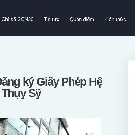
Chỉ Số SCN30
Chỉ số SCN30
Tin tức
Quan điểm
Kiến thức
Tin Tức
Quan Điểm
Kiến Thức
Video
Đăng ký Giấy Phép Hệ
 Thụy Sỹ
Thông Cáo Báo Chí
Tiếng Việt