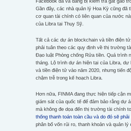
Facebook đã và đang bị kiểm tra gắt gao tro
Gần đây, các nhà quản lý Hoa Kỳ cũng đã t
cơ quan tài chính có liên quan của nước n
của Libra tại Thụy Sỹ.
Tất cả các dự án blockchain và tiền điện t
phải tuân theo các quy định về thị trường t
Đạo luật Phòng chống Rửa tiền. Quá trình 
tháng. Lộ trình dự án hiện tại của Libra, d
và tiền điện tử vào năm 2020, nhưng tiến đ
chậm trễ trong kế hoạch Libra.
Hơn nữa, FINMA đang thực hiện tiếp cận một
giám sát của quốc tế để đảm bảo rằng dự 
mà không đe dọa đến thị trường tài chính t
thống thanh toán toàn cầu và do đó sẽ phải
phân bổ vốn rủi ro, thanh khoản và quản lý 