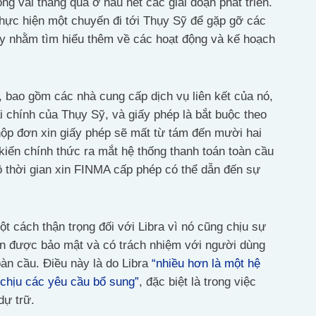
ng vài tháng qua ở hầu hết các giai đoạn phát triển.
hực hiện một chuyến đi tới Thụy Sỹ để gặp gỡ các
ày nhằm tìm hiểu thêm về các hoạt động và kế hoạch
ử, bao gồm các nhà cung cấp dịch vụ liên kết của nó,
ài chính của Thụy Sỹ, và giấy phép là bắt buộc theo
nộp đơn xin giấy phép sẽ mất từ tám đến mười hai
ự kiến chính thức ra mắt hệ thống thanh toán toàn cầu
ộ thời gian xin FINMA cấp phép có thể dẫn đến sự
 cách thận trọng đối với Libra vì nó cũng chịu sự
án được bảo mật và có trách nhiệm với người dùng
oàn cầu. Điều này là do Libra
“nhiều hơn là một hệ
 chịu các yêu cầu bổ sung”
, đặc biệt là trong việc
dự trữ.