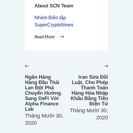
About SCN Team
Nhóm Biên tập
SuperCryptoNews
Read More
Điều
hướng
Previous
Next
bài
post:
post:
Ngân Hàng
Iran Sửa Đổi
viết
Hàng Đầu Thái
Luật, Cho Phép
Lan Đột Phá
Thanh Toán
Chuyển Hướng
Hàng Hóa Nhập
Sang DeFi Với
Khẩu Bằng Tiền
Alpha Finance
Điện Tử
Lab
Tháng Mười 30,
Tháng Mười 30,
2020
2020