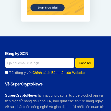
Đăng ký SCN
Tôi đồng ý với
Chính sách Bảo mật của Website
Về SuperCryptoNews
SuperCryptoNews
là nhà cung cấp tin tức về blockchain và
tiền điện tử hàng đầu châu Á, bao quát các tin tức hàng ngày
về sự phát triển công nghệ và giao dịch mới nhất liên quan tới