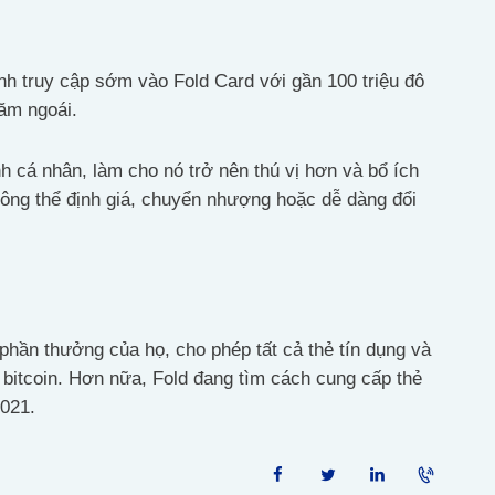
nh truy cập sớm vào Fold Card với gần 100 triệu đô
năm ngoái.
h cá nhân, làm cho nó trở nên thú vị hơn và bổ ích
ng thể định giá, chuyển nhượng hoặc dễ dàng đổi
phần thưởng của họ, cho phép tất cả thẻ tín dụng và
bitcoin. Hơn nữa, Fold đang tìm cách cung cấp thẻ
2021.