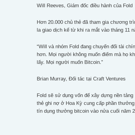
Will Reeves, Giám đốc điều hành của Fold
Hơn 20.000 chủ thẻ đã tham gia chương trì
la giao dịch kể từ khi ra mắt vào tháng 11 
“Will và nhóm Fold đang chuyển đổi tài chín
hơn. Mọi người không muốn điểm mà họ khô
lấy. Mọi người muốn Bitcoin.”
Brian Murray, Đối tác tại Craft Ventures
Fold sẽ sử dụng vốn để xây dựng nền tảng 
thẻ ghi nợ ở Hoa Kỳ cung cấp phần thưởng 
tín dụng thưởng bitcoin vào nửa cuối năm 