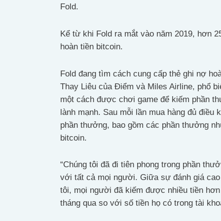
Fold.
Kể từ khi Fold ra mắt vào năm 2019, hơn 2
hoàn tiền bitcoin.
Fold đang tìm cách cung cấp thẻ ghi nợ hoà
Thay Liêu của Điểm và Miles Airline, phổ b
một cách được chơi game để kiếm phần thư
lành mạnh. Sau mỗi lần mua hàng đủ điều k
phần thưởng, bao gồm các phần thưởng như
bitcoin.
“Chúng tôi đã đi tiên phong trong phần thưở
với tất cả mọi người. Giữa sự đánh giá ca
tôi, mọi người đã kiếm được nhiều tiền hơn
tháng qua so với số tiền họ có trong tài kh