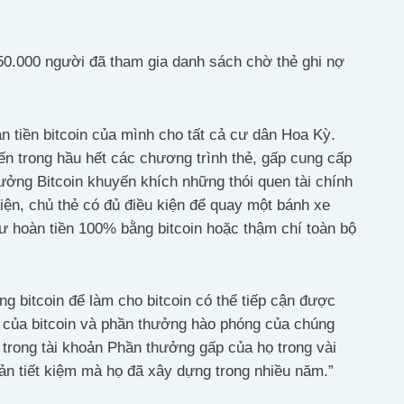
50.000 người đã tham gia danh sách chờ thẻ ghi nợ
n tiền bitcoin của mình cho tất cả cư dân Hoa Kỳ.
iến trong hầu hết các chương trình thẻ, gấp cung cấp
ởng Bitcoin khuyến khích những thói quen tài chính
iện, chủ thẻ có đủ điều kiện để quay một bánh xe
 hoàn tiền 100% bằng bitcoin hoặc thậm chí toàn bộ
ng bitcoin để làm cho bitcoin có thể tiếp cận được
o của bitcoin và phần thưởng hào phóng của chúng
 trong tài khoản Phần thưởng gấp của họ trong vài
oản tiết kiệm mà họ đã xây dựng trong nhiều năm.”