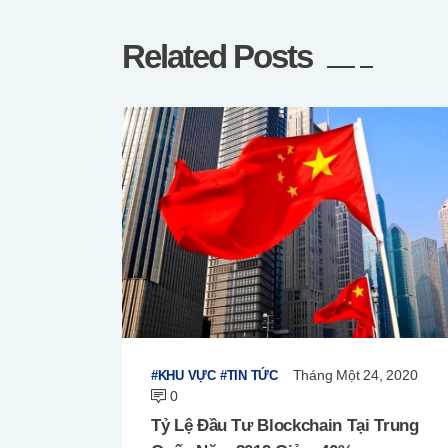
Related Posts
Tháng Một 24, 2020
KHU VỰC
TIN TỨC
0
Tỷ Lệ Đầu Tư Blockchain Tại Trung