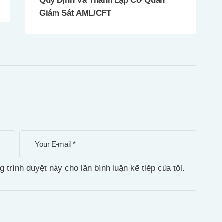
Quy Định Và Thành Lập Cơ Quan
Giám Sát AML/CFT
g trình duyệt này cho lần bình luận kế tiếp của tôi.