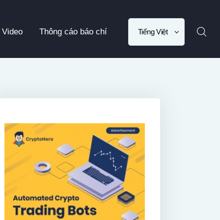
Choose
Video
Thông cáo báo chí
a
language