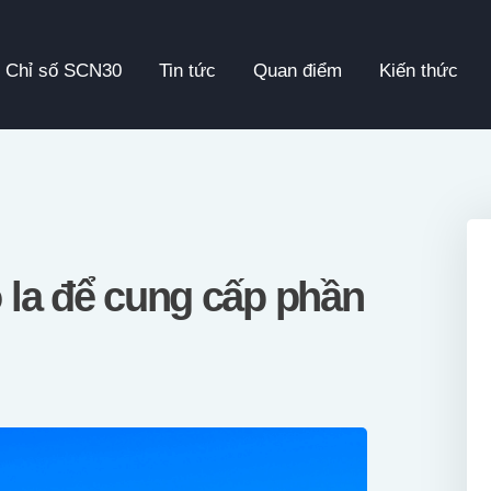
Chỉ Số SCN30
Chỉ số SCN30
Tin tức
Quan điểm
Kiến thức
Tin Tức
Quan Điểm
Kiến Thức
Video
ô la để cung cấp phần
Thông Cáo Báo Chí
Tiếng Việt