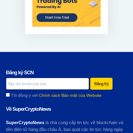
Đăng ký SCN
Tôi đồng ý với
Chính sách Bảo mật của Website
Về SuperCryptoNews
SuperCryptoNews
là nhà cung cấp tin tức về blockchain và
tiền điện tử hàng đầu châu Á, bao quát các tin tức hàng ngày