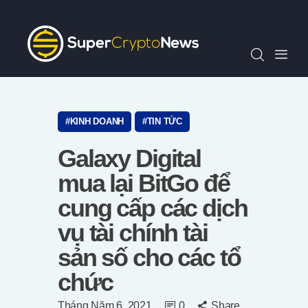
Chỉ Số SCN30
Tin Tức
Quan Điểm
Kiến Thức
Video
KINH DOANH
TIN TỨC
Thông Cáo Báo Chí
Galaxy Digital
Tiếng Việt
mua lại BitGo để
cung cấp các dịch
vụ tài chính tài
sản số cho các tổ
chức
Tháng Năm 6, 2021
0
Share