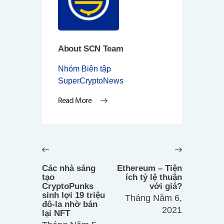
About SCN Team
Nhóm Biên tập
SuperCryptoNews
Read More
Điều
hướng
Previous
Next
bài
post:
post:
Các nhà sáng
Ethereum – Tiện
viết
tạo
ích tỷ lệ thuận
CryptoPunks
với giá?
sinh lợi 19 triệu
Tháng Năm 6,
đô-la nhờ bán
2021
lại NFT