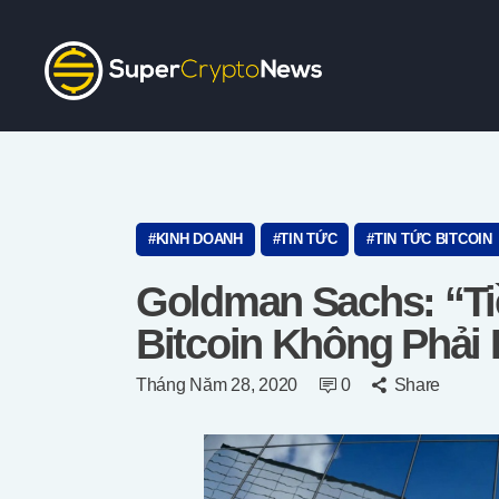
KINH DOANH
TIN TỨC
TIN TỨC BITCOIN
Goldman Sachs: “T
Bitcoin Không Phải 
Tháng Năm 28, 2020
0
Share