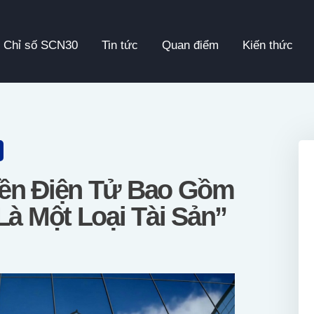
Chỉ Số SCN30
Chỉ số SCN30
Tin tức
Quan điểm
Kiến thức
Tin Tức
Quan Điểm
Kiến Thức
Video
iền Điện Tử Bao Gồm
Là Một Loại Tài Sản”
Thông Cáo Báo Chí
Tiếng Việt