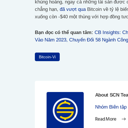
khủng hoảng, ngay cả những tài sản được co
chẳng hạn,
đã vượt qua
Bitcoin về tỷ lệ bi
xuống còn -$40 một thùng với hợp đồng tươ
Bạn đọc có thể quan tâm:
CB Insights: C
Vào Năm 2023, Chuyển Đổi 58 Ngành Công
Bitcoin-Vi
About SCN Te
Nhóm Biên tập
Read More