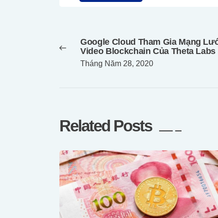
Điều
hướng
Google Cloud Tham Gia Mạng Lư
bài
Previous
Video Blockchain Của Theta Labs
post:
viết
Tháng Năm 28, 2020
Related Posts