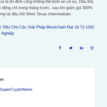
i là ổn định cũng không thể bình an vô sự. Dầu thô,
ến động chỉ trong tháng trước, sau khi giảm giá 300%
ng lai dầu thô West Texas Intermediate.
hi Tiêu Cho Các Giải Pháp Blockchain Đạt 16 Tỷ USD
 Nghiệp
am
 SuperCryptoNews