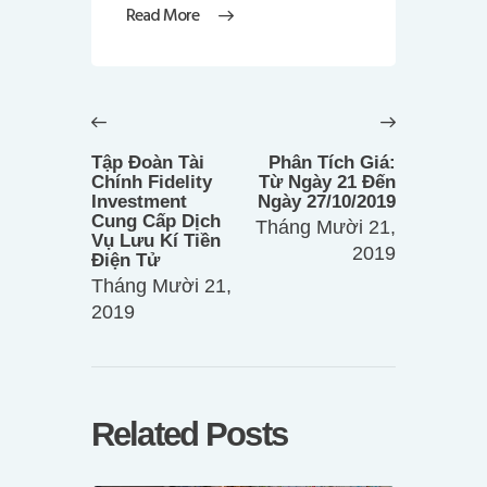
Read More
Điều
hướng
Previous
Next
bài
post:
post:
Tập Đoàn Tài
Phân Tích Giá:
viết
Chính Fidelity
Từ Ngày 21 Đến
Investment
Ngày 27/10/2019
Cung Cấp Dịch
Tháng Mười 21,
Vụ Lưu Kí Tiền
2019
Điện Tử
Tháng Mười 21,
2019
Related Posts