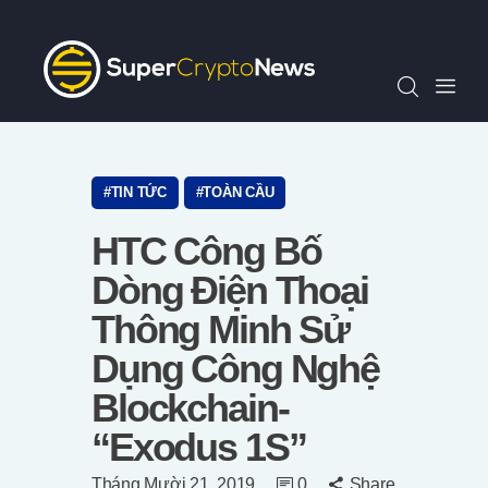
Chỉ Số SCN30
Tin Tức
Quan Điểm
Kiến Thức
Video
TIN TỨC
TOÀN CẦU
Thông Cáo Báo Chí
HTC Công Bố
Tiếng Việt
Dòng Điện Thoại
Thông Minh Sử
Dụng Công Nghệ
Blockchain-
“Exodus 1S”
Tháng Mười 21, 2019
0
Share