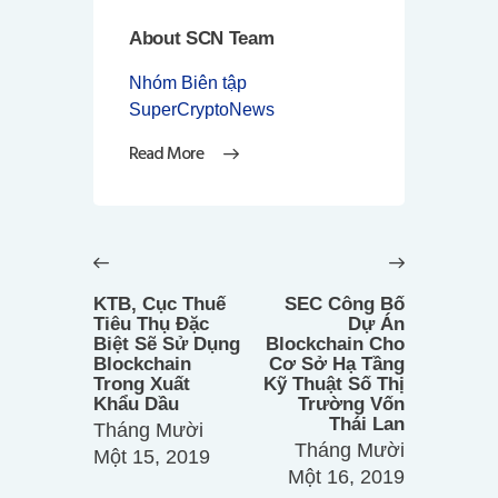
About SCN Team
Nhóm Biên tập
SuperCryptoNews
Read More
Điều
hướng
Previous
Next
bài
post:
post:
KTB, Cục Thuế
SEC Công Bố
viết
Tiêu Thụ Đặc
Dự Án
Biệt Sẽ Sử Dụng
Blockchain Cho
Blockchain
Cơ Sở Hạ Tầng
Trong Xuất
Kỹ Thuật Số Thị
Khẩu Dầu
Trường Vốn
Thái Lan
Tháng Mười
Tháng Mười
Một 15, 2019
Một 16, 2019