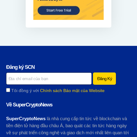
Đăng ký SCN
Tôi đồng ý với
Chính sách Bảo mật của Website
Về SuperCryptoNews
SuperCryptoNews
là nhà cung cấp tin tức về blockchain và
tiền điện tử hàng đầu châu Á, bao quát các tin tức hàng ngày
về sự phát triển công nghệ và giao dịch mới nhất liên quan tới