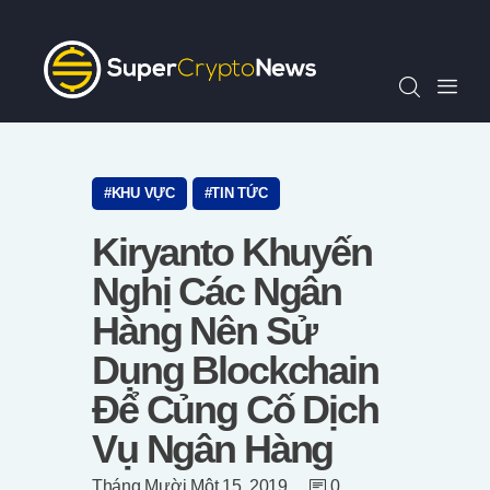
Chỉ Số SCN30
Tin Tức
Quan Điểm
Kiến Thức
Video
KHU VỰC
TIN TỨC
Thông Cáo Báo Chí
Kiryanto Khuyến
Tiếng Việt
Nghị Các Ngân
Hàng Nên Sử
Dụng Blockchain
Để Củng Cố Dịch
Vụ Ngân Hàng
Tháng Mười Một 15, 2019
0