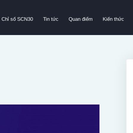
Chỉ Số SCN30
Chỉ số SCN30
Tin tức
Quan điểm
Kiến thức
Tin Tức
Quan Điểm
Kiến Thức
Video
Thông Cáo Báo Chí
Tiếng Việt