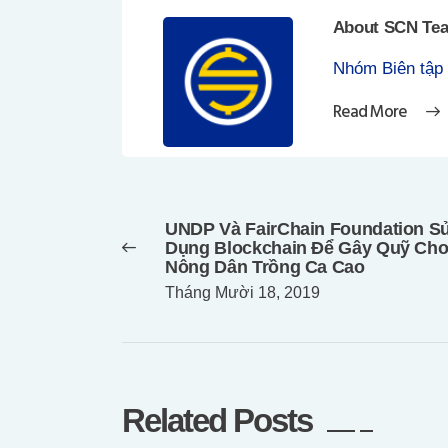
About SCN Te
Nhóm Biên tập
Read More
Điều
hướng
UNDP Và FairChain Foundation S
bài
Previous
Dụng Blockchain Để Gây Quỹ Ch
post:
viết
Nông Dân Trồng Ca Cao
Tháng Mười 18, 2019
Related Posts