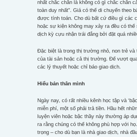
nhất chắc chắn là không có gì chắc chắn cả
toàn duy nhất”. Giá có thể di chuyển theo 
được tính toán. Cho dù bất cứ điều gì các c
hoặc sự kiện không may xảy ra đều có thể 
dịch kỳ cựu nhận trái đắng bởi đặt quá nhiề
Đặc biệt là trong thị trường nhỏ, non trẻ và
của tài sản hoặc cả thị trường. Để vượt qu
các lý thuyết hoặc chỉ báo giao dịch.
Hiểu bản thân mình
Ngày nay, có rất nhiều kênh học tập và ‘bậc
miễn phí, một số phải trả tiền. Hầu hết nh
luyện viên hoặc bậc thầy này thường áp dụ
ra rằng chúng có thể không phù hợp với họ
trọng – cho dù bạn là nhà giao dịch, nhà đầ