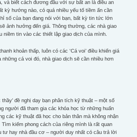
, và biết cách đương đầu với sự bất an là điều an
bất kỳ hướng nào, có quá nhiều yếu tố tiềm ẩn cần
hỉ số của bạn đang nói với bạn, bất kỳ tin tức lớn
sẽ ảnh hưởng đến giá. Thông thường, các nhà giao
u niềm tin vào các thiết lập giao dịch của mình.
 thanh khoản thấp, luôn có các ‘Cá voi’ điều khiển giá
a những cá voi đó, nhà giao dịch sẽ cần nhiều hơn
 thầy’ đề nghị dạy bạn phân tích kỹ thuật – một số
ững người đã tham gia các khóa học từ những huấn
ng các kỹ thuật đã học cho bản thân mà không nhận
. Tìm kiếm phong cách của riêng mình là rất quan
u tư hay nhà đầu cơ – người duy nhất có câu trả lời