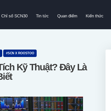
Chỉ Số SCN30
Chỉ số SCN30
Tin tức
Quan điểm
Kiến thức
Tin Tức
Quan Điểm
Kiến Thức
SCN X ROOSTOO
Video
Tích Kỹ Thuật? Đây Là
iết
Thông Cáo Báo Chí
Tiếng Việt